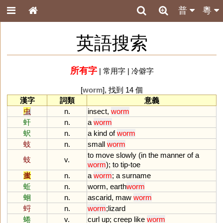
普
粵
英語搜索
所有字
|
常用字
|
冷僻字
[
worm
], 找到 14 個
漢字
詞類
意義
虫
n.
insect
,
worm
虷
n.
a
worm
蚇
n.
a
kind
of
worm
蚑
n.
small
worm
to
move
slowly
(
in
the
manner
of
a
蚑
v.
worm
);
to
tip
-
toe
蚩
n.
a
worm
;
a
surname
蚯
n.
worm
,
earth
worm
蛔
n.
ascarid
,
maw
worm
蛶
n.
worm
;
lizard
蜷
v.
curl
up
;
creep
like
worm