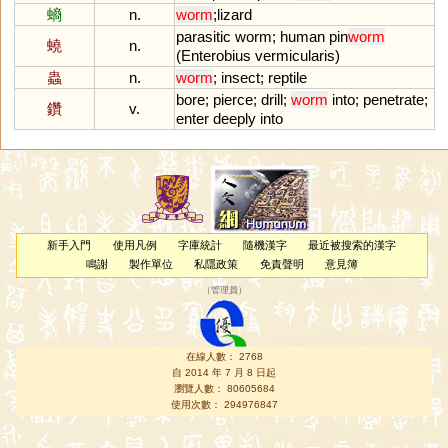
螪
n.
worm
;
lizard
parasitic
worm
;
human
pin
worm
蟯
n.
(
Enterobius
vermicularis
)
蟲
n.
worm
;
insect
;
reptile
bore
;
pierce
;
drill
;
worm
into
;
penetrate
;
鑽
v.
enter
deeply
into
新手入門
使用凡例
字庫統計
隨機漢字
最近被搜索的漢字
鳴謝
製作單位
私隱政策
免責聲明
意見簿
（
管理員
）
在線人數： 2768
自 2014 年 7 月 8 日起
瀏覽人數： 80605684
使用次數： 294976847