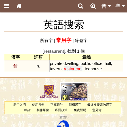
普
粵
英語搜索
常用字
所有字
|
|
冷僻字
[
restaurant
], 找到 1 個
漢字
詞類
意義
private
dwelling
;
public
office
;
hall
;
館
n.
tavern
;
restaurant
;
teahouse
新手入門
使用凡例
字庫統計
隨機漢字
最近被搜索的漢字
鳴謝
製作單位
私隱政策
免責聲明
意見簿
（
管理員
）