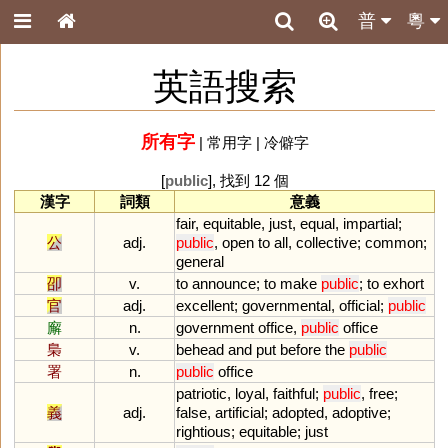
普
粵
英語搜索
所有字
|
常用字
|
冷僻字
[
public
], 找到 12 個
漢字
詞類
意義
fair
,
equitable
,
just
,
equal
,
impartial
;
公
adj.
public
,
open
to
all
,
collective
;
common
;
general
卲
v.
to
announce
;
to
make
public
;
to
exhort
官
adj.
excellent
;
governmental
,
official
;
public
廨
n.
government
office
,
public
office
梟
v.
behead
and
put
before
the
public
署
n.
public
office
patriotic
,
loyal
,
faithful
;
public
,
free
;
義
adj.
false
,
artificial
;
adopted
,
adoptive
;
rightious
;
equitable
;
just