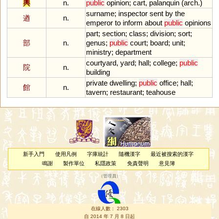
輿
n.
public
opinion
;
cart
,
palanquin
(
arch
.)
surname
;
inspector
sent
by
the
遒
n.
emperor
to
inform
about
public
opinions
part
;
section
;
class
;
division
;
sort
;
部
n.
genus
;
public
court
;
board
;
unit
;
ministry
;
department
courtyard
,
yard
;
hall
;
college
;
public
院
n.
building
private
dwelling
;
public
office
;
hall
;
館
n.
tavern
;
restaurant
;
teahouse
新手入門
使用凡例
字庫統計
隨機漢字
最近被搜索的漢字
鳴謝
製作單位
私隱政策
免責聲明
意見簿
（
管理員
）
在線人數： 2303
自 2014 年 7 月 8 日起