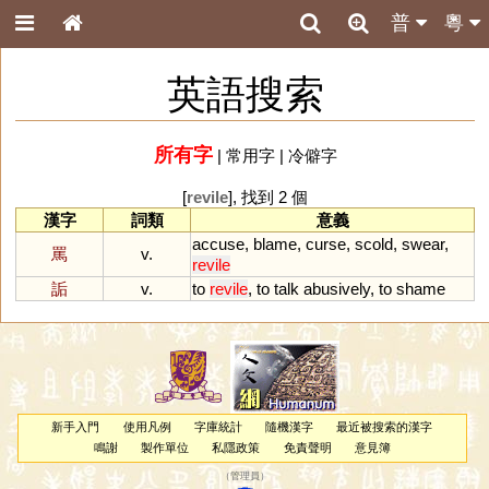
普
粵
英語搜索
所有字
|
常用字
|
冷僻字
[
revile
], 找到 2 個
漢字
詞類
意義
accuse
,
blame
,
curse
,
scold
,
swear
,
罵
v.
revile
詬
v.
to
revile
,
to
talk
abusively
,
to
shame
新手入門
使用凡例
字庫統計
隨機漢字
最近被搜索的漢字
鳴謝
製作單位
私隱政策
免責聲明
意見簿
（
管理員
）