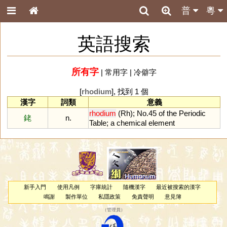
普
粵
英語搜索
所有字
|
常用字
|
冷僻字
[
rhodium
], 找到 1 個
漢字
詞類
意義
rhodium
(
Rh
);
No
.
45
of
the
Periodic
銠
n.
Table
;
a
chemical
element
新手入門
使用凡例
字庫統計
隨機漢字
最近被搜索的漢字
鳴謝
製作單位
私隱政策
免責聲明
意見簿
（
管理員
）