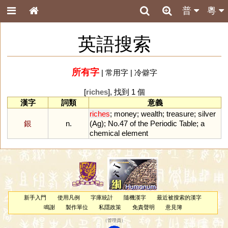
普
粵
英語搜索
所有字
|
常用字
|
冷僻字
[
riches
], 找到 1 個
漢字
詞類
意義
riches
;
money
;
wealth
;
treasure
;
silver
銀
n.
(
Ag
);
No
.
47
of
the
Periodic
Table
;
a
chemical
element
新手入門
使用凡例
字庫統計
隨機漢字
最近被搜索的漢字
鳴謝
製作單位
私隱政策
免責聲明
意見簿
（
管理員
）