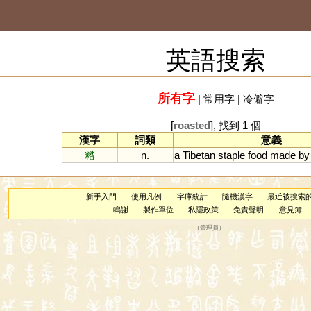
英語搜索
所有字
|
常用字
|
冷僻字
[
roasted
], 找到 1 個
漢字
詞類
意義
糌
n.
a
Tibetan
staple
food
made
by
新手入門
使用凡例
字庫統計
隨機漢字
最近被搜索
鳴謝
製作單位
私隱政策
免責聲明
意見簿
（
管理員
）