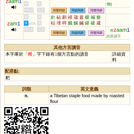
z
aam
1
物)
李
何
HKLS
人文
同聲同韻
同韻同調
同聲同調
針
砧
斟
祲
箴
葚
椹
瑊
嶜
黃
周
枮
埐
梣
鱵
鰔
鍼
鍖
碪
葴
z
am
1
李
何
p224
z
aam
1
HKLS
人文
「糌
」
同聲同韻
同韻同調
同聲同調
的異讀字
其他方言讀音
本字庫於「
糌
」字下錄有
1
個方言點的讀音
詳細資
料
配搭點:
粑
詞類
英文意義
n.
a
Tibetan
staple
food
made
by
roasted
flour