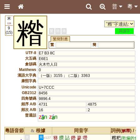
普
粵
米
糌
119
9
繁
簡
港
異讀字
(15)
繁簡對應
繁
簡
UTF-8
E7 B3 8C
大五碼
E6E1
倉頡碼
火木竹人日
Matthews
0
漢語大字典
（一版）3155；（二版）3363
康熙字典
Unicode
U+7CCC
GB2312
8456
四角號碼
9896.4
頻序 A/B
4731
4875
頻次 A/B
16
2
普通話
z
n
z
n
粵語音節
根據
同音字
詞例(
) /
&
解釋
備
簪
臢
詀
鐕
篸
噆
糌粑
黃
周
(乾煸的食
p127