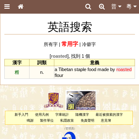
普
粵
英語搜索
常用字
所有字
|
|
冷僻字
[
roasted
], 找到 1 個
漢字
詞類
意義
a
Tibetan
staple
food
made
by
roasted
糌
n.
flour
新手入門
使用凡例
字庫統計
隨機漢字
最近被搜索的漢字
鳴謝
製作單位
私隱政策
免責聲明
意見簿
（
管理員
）