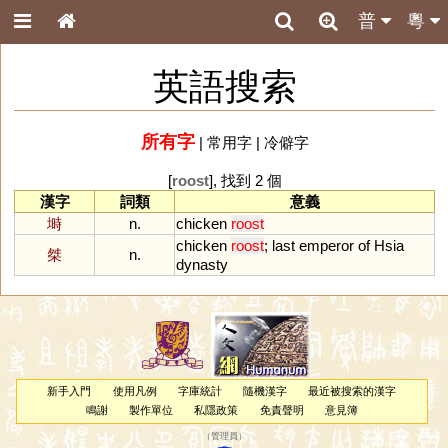
普
粵
英語搜索
所有字
|
常用字
|
冷僻字
[
roost
], 找到 2 個
漢字
詞類
意義
塒
n.
chicken
roost
chicken
roost
;
last
emperor
of
Hsia
桀
n.
dynasty
新手入門
使用凡例
字庫統計
隨機漢字
最近被搜索的漢字
鳴謝
製作單位
私隱政策
免責聲明
意見簿
（
管理員
）