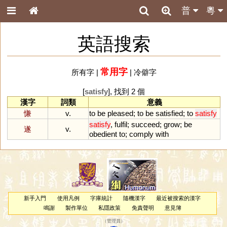
普
粵
英語搜索
常用字
所有字
|
|
冷僻字
[
satisfy
], 找到 2 個
漢字
詞類
意義
慊
v.
to
be
pleased
;
to
be
satisfied
;
to
satisfy
satisfy
,
fulfil
;
succeed
;
grow
;
be
遂
v.
obedient
to
;
comply
with
新手入門
使用凡例
字庫統計
隨機漢字
最近被搜索的漢字
鳴謝
製作單位
私隱政策
免責聲明
意見簿
（
管理員
）