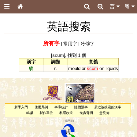
普
粵
英語搜索
所有字
|
常用字
|
冷僻字
[
scum
], 找到 1 個
漢字
詞類
意義
醭
n.
mould
or
scum
on
liquids
新手入門
使用凡例
字庫統計
隨機漢字
最近被搜索的漢字
鳴謝
製作單位
私隱政策
免責聲明
意見簿
（
管理員
）