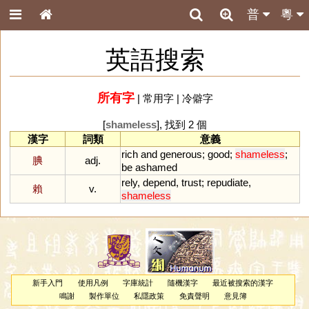
普
粵
英語搜索
所有字
|
常用字
|
冷僻字
[
shameless
], 找到 2 個
漢字
詞類
意義
rich
and
generous
;
good
;
shameless
;
腆
adj.
be
ashamed
rely
,
depend
,
trust
;
repudiate
,
賴
v.
shameless
新手入門
使用凡例
字庫統計
隨機漢字
最近被搜索的漢字
鳴謝
製作單位
私隱政策
免責聲明
意見簿