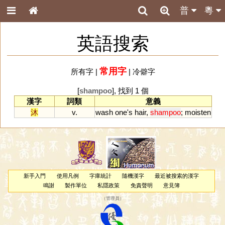
普
粵
英語搜索
常用字
所有字
|
|
冷僻字
[
shampoo
], 找到 1 個
漢字
詞類
意義
沐
v.
wash
one
'
s
hair
,
shampoo
;
moisten
新手入門
使用凡例
字庫統計
隨機漢字
最近被搜索的漢字
鳴謝
製作單位
私隱政策
免責聲明
意見簿
（
管理員
）