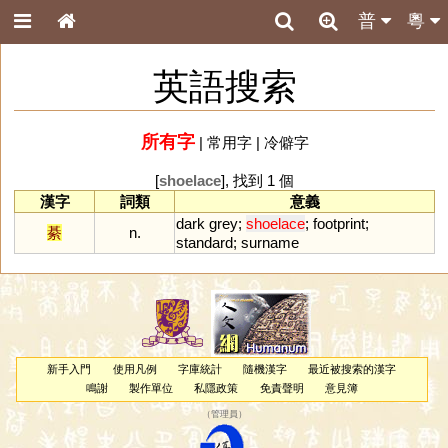
普
粵
英語搜索
所有字
|
常用字
|
冷僻字
[
shoelace
], 找到 1 個
漢字
詞類
意義
dark
grey
;
shoelace
;
footprint
;
綦
n.
standard
;
surname
新手入門
使用凡例
字庫統計
隨機漢字
最近被搜索的漢字
鳴謝
製作單位
私隱政策
免責聲明
意見簿
（
管理員
）