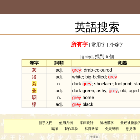
英語搜索
所有字
|
常用字
|
冷僻字
[
grey
], 找到 6 個
漢字
詞類
意義
灰
adj.
grey
;
drab
-
coloured
皤
adj.
white
;
big
-
bellied
;
grey
綦
n.
dark
grey
;
shoelace
;
footprint
;
st
蒼
adj.
dark
green
;
ashy
,
grey
;
old
,
aged
駰
n.
grey
horse
黲
adj.
grey
black
新手入門
使用凡例
字庫統計
隨機漢字
最近被搜索
鳴謝
製作單位
私隱政策
免責聲明
意見簿
（
管理員
）