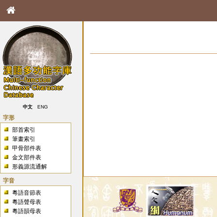
中文
ENG
字形
部首索引
筆畫索引
甲骨部件表
金文部件表
形義源流通解
字音
粵語音節表
粵語聲母表
粵語韻母表