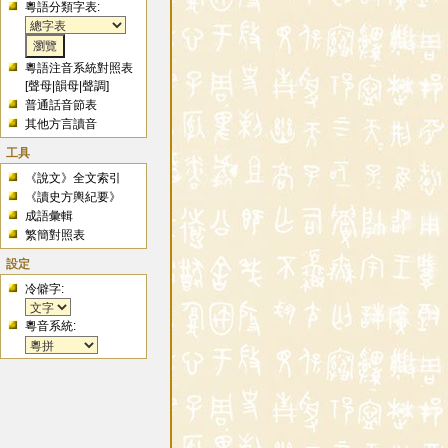
粵語分類字表:
粵語注音系統對照表
[
聲母
|
韻母
|
聲調
]
普通話音節表
其他方言讀音
工具
《說文》全文索引
《讀史方輿紀要》
成語彙輯
繁簡對照表
設定
冷僻字:
粵音系統: