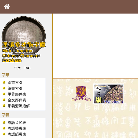
中文
ENG
字形
部首索引
筆畫索引
甲骨部件表
金文部件表
形義源流通解
字音
粵語音節表
粵語聲母表
粵語韻母表