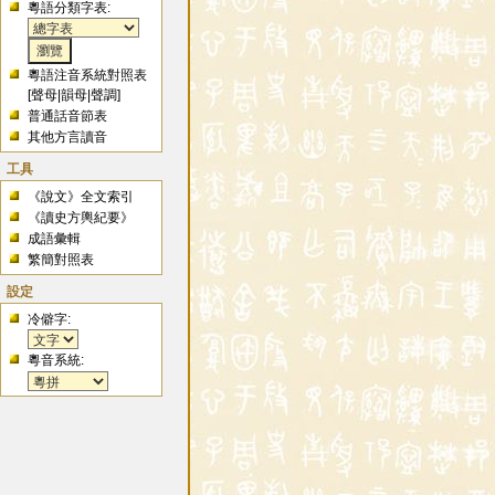
粵語分類字表:
粵語注音系統對照表
[
聲母
|
韻母
|
聲調
]
普通話音節表
其他方言讀音
工具
《說文》全文索引
《讀史方輿紀要》
成語彙輯
繁簡對照表
設定
冷僻字:
粵音系統: