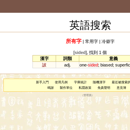
英語搜索
所有字
|
常用字
|
冷僻字
[
sided
], 找到 1 個
漢字
詞類
意義
詖
adj.
one
-
sided
;
biased
;
superfic
新手入門
使用凡例
字庫統計
隨機漢字
最近被搜索
鳴謝
製作單位
私隱政策
免責聲明
意見簿
（
管理員
）