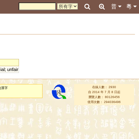
普
粵
ial
;
unfair
在線人數： 2930
的漢字
自 2014 年 7 月 8 日起
瀏覽人數： 80126456
使用次數： 294036496