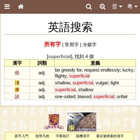
普
粵
英語搜索
所有字
|
常用字
|
冷僻字
[
superficial
], 找到 4 個
漢字
詞類
意義
be
greedy
for
,
request
endlessly
;
lucky
;
僥
adj.
flighty
,
superficial
淺
adj.
shallow
,
superficial
,
vulgar
;
light
膚
adj.
superficial
,
shallow
詖
adj.
one
-
sided
;
biased
;
superficial
;
unfair
新手入門
使用凡例
字庫統計
隨機漢字
最近被搜索的漢字