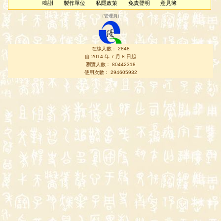
鳴謝
製作單位
私隱政策
免責聲明
意見簿
（
管理員
）
在線人數： 2848
自 2014 年 7 月 8 日起
瀏覽人數： 80442318
使用次數： 294605932