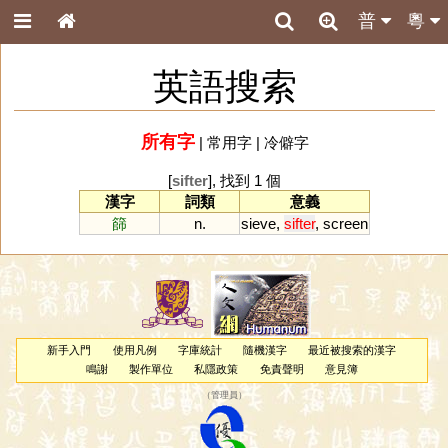
普
粵
英語搜索
所有字
|
常用字
|
冷僻字
[
sifter
], 找到 1 個
漢字
詞類
意義
篩
n.
sieve
,
sifter
,
screen
新手入門
使用凡例
字庫統計
隨機漢字
最近被搜索的漢字
鳴謝
製作單位
私隱政策
免責聲明
意見簿
（
管理員
）