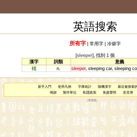
英語搜索
所有字
|
常用字
|
冷僻字
[
sleeper
], 找到 1 個
漢字
詞類
意義
輚
n.
sleeper
,
sleeping
car
,
sleeping
co
新手入門
使用凡例
字庫統計
隨機漢字
最近被搜索
鳴謝
製作單位
私隱政策
免責聲明
意見簿
（
管理員
）