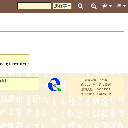
普
粵
ach
;
funeral
car
在線人數： 3426
的漢字
自 2014 年 7 月 8 日起
瀏覽人數： 80369309
使用次數： 294475786