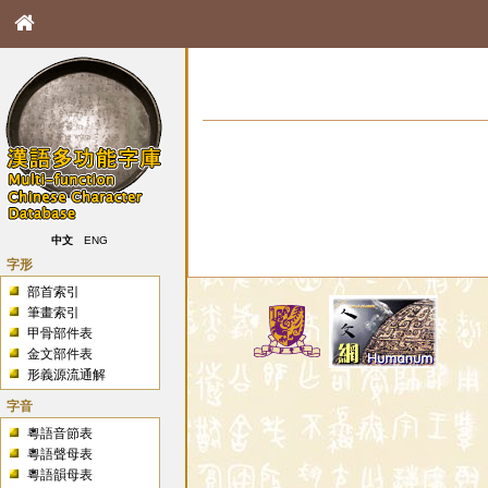
中文
ENG
字形
部首索引
筆畫索引
甲骨部件表
金文部件表
形義源流通解
字音
粵語音節表
粵語聲母表
粵語韻母表