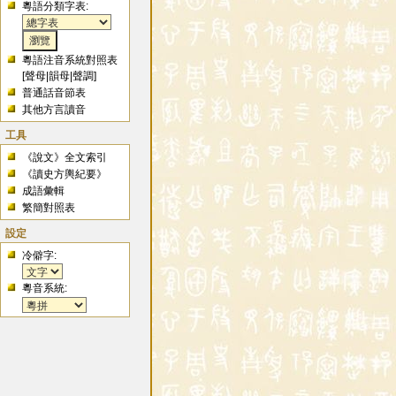
粵語分類字表:
粵語注音系統對照表
[
聲母
|
韻母
|
聲調
]
普通話音節表
其他方言讀音
工具
《說文》全文索引
《讀史方輿紀要》
成語彙輯
繁簡對照表
設定
冷僻字:
粵音系統: