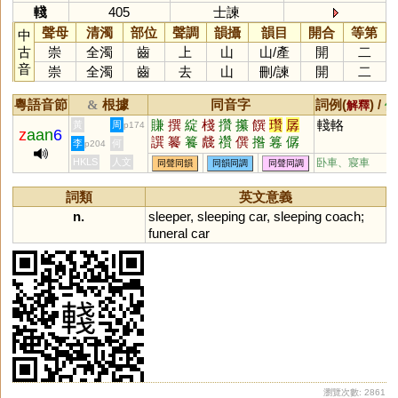
輚
405
士諫
聲母
清濁
部位
聲調
韻攝
韻目
開合
等第
中
古
崇
全濁
齒
上
山
山
/
產
開
二
音
崇
全濁
齒
去
山
刪
/
諫
開
二
粵語音節
根據
同音字
詞例(
) /
&
解釋
備
賺
撰
綻
棧
攢
攥
饌
瓚
孱
輚輅
黃
周
p174
z
aan
6
譔
䉵
籑
虥
禶
僎
揝
篹
僝
李
何
p204
轏
HKLS
人文
卧車、寢車
同聲同韻
同韻同調
同聲同調
詞類
英文意義
n.
sleeper
,
sleeping
car
,
sleeping
coach
;
funeral
car
瀏覽次數: 2861