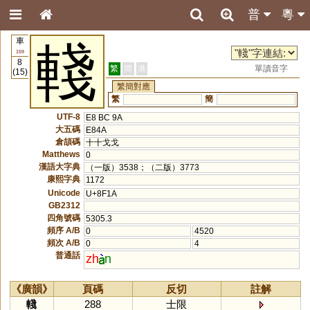
普
粵
車
輚
159
8
繁
簡
港
單讀音字
(15)
繁簡對應
繁
簡
UTF-8
E8 BC 9A
大五碼
E84A
倉頡碼
十十戈戈
Matthews
0
漢語大字典
（一版）3538；（二版）3773
康熙字典
1172
Unicode
U+8F1A
GB2312
四角號碼
5305.3
頻序 A/B
0
4520
頻次 A/B
0
4
普通話
zh
n
《廣韻》
頁碼
反切
註解
輚
288
士限