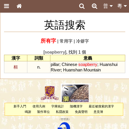
普
粵
英語搜索
所有字
|
常用字
|
冷僻字
[
soapberry
], 找到 1 個
漢字
詞類
意義
pillar
;
Chinese
soapberry
;
Huanshui
桓
n.
River
;
Huanshan
Mountain
新手入門
使用凡例
字庫統計
隨機漢字
最近被搜索的漢字
鳴謝
製作單位
私隱政策
免責聲明
意見簿
（
管理員
）