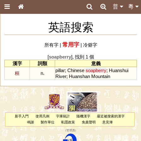
普
粵
英語搜索
常用字
所有字
|
|
冷僻字
[
soapberry
], 找到 1 個
漢字
詞類
意義
pillar
;
Chinese
soapberry
;
Huanshui
桓
n.
River
;
Huanshan
Mountain
新手入門
使用凡例
字庫統計
隨機漢字
最近被搜索的漢字
鳴謝
製作單位
私隱政策
免責聲明
意見簿
（
管理員
）