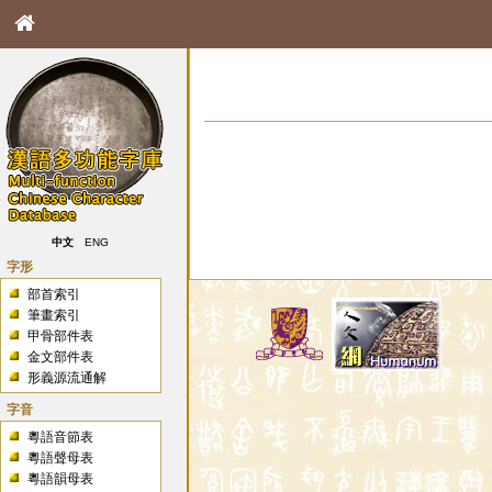
中文
ENG
字形
部首索引
筆畫索引
甲骨部件表
金文部件表
形義源流通解
字音
粵語音節表
粵語聲母表
粵語韻母表