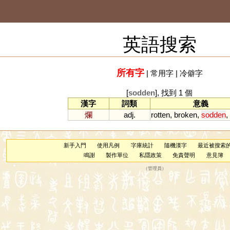
英語搜索
所有字
|
常用字
|
冷僻字
[
sodden
], 找到 1 個
漢字
詞類
意義
爛
adj.
rotten
,
broken
,
sodden
,
新手入門
使用凡例
字庫統計
隨機漢字
最近被搜索
鳴謝
製作單位
私隱政策
免責聲明
意見簿
（
管理員
）