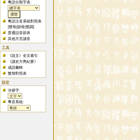
粵語分類字表:
粵語注音系統對照表
[
聲母
|
韻母
|
聲調
]
普通話音節表
其他方言讀音
工具
《說文》全文索引
《讀史方輿紀要》
成語彙輯
繁簡對照表
設定
冷僻字:
粵音系統: