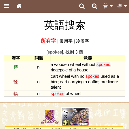
普
粵
英語搜索
所有字
|
常用字
|
冷僻字
[
spokes
], 找到 3 個
漢字
詞類
意義
a
wooden
wheel
without
spokes
;
槫
n.
ridgepole
of
a
house
cart
wheel
with
no
spokes
used
as
a
輇
n.
bier
;
cart
carrying
a
coffin
;
mediocre
talent
輻
n.
spokes
of
wheel