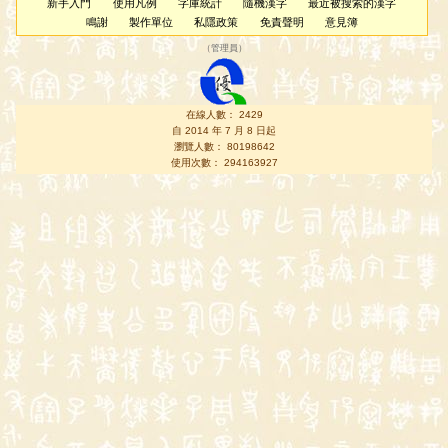
新手入門
使用凡例
字庫統計
隨機漢字
最近被搜索的漢字
鳴謝
製作單位
私隱政策
免責聲明
意見簿
（
管理員
）
在線人數： 2429
自 2014 年 7 月 8 日起
瀏覽人數： 80198642
使用次數： 294163927