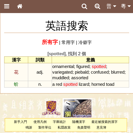
普
粵
英語搜索
所有字
|
常用字
|
冷僻字
[
spotted
], 找到 2 個
漢字
詞類
意義
ornamental
;
figured
;
spotted
;
花
adj.
variegated
;
piebald
;
confused
;
blurred
;
muddled
;
assorted
蚧
n.
a
red
spotted
lizard
;
horned
toad
新手入門
使用凡例
字庫統計
隨機漢字
最近被搜索的漢字
鳴謝
製作單位
私隱政策
免責聲明
意見簿