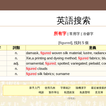
英語搜索
所有字
|
常用字
|
冷僻字
[
figured
], 找到 5 個
字
詞類
意義
n.
damask
,
figured
woven
silk
material
;
lustre
,
radianc
n.
Xie
,
a
printing
and
dyeing
method
;
figured
fabrics
;
bl
adj.
ornamental
;
figured
;
spotted
;
variegated
;
piebald
;
co
n.
figured
clouds
n.
figured
silk
fabrics
;
surname
新手入門
使用凡例
字庫統計
隨機漢字
最近被搜索
鳴謝
製作單位
私隱政策
免責聲明
意見簿
（
管理員
）