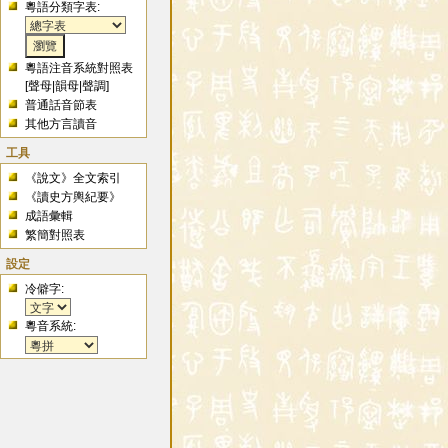
粵語分類字表:
粵語注音系統對照表
[
聲母
|
韻母
|
聲調
]
普通話音節表
其他方言讀音
工具
《說文》全文索引
《讀史方輿紀要》
成語彙輯
繁簡對照表
設定
冷僻字:
粵音系統: