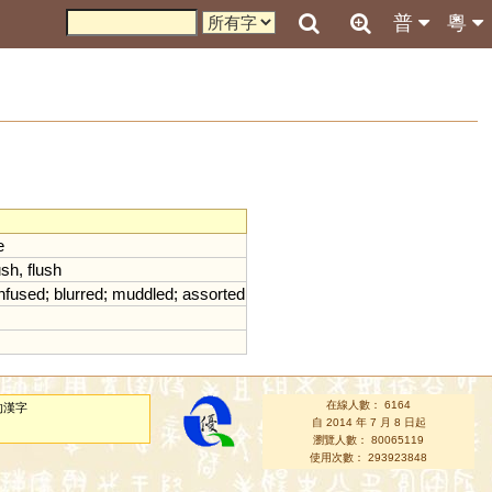
普
粵
e
ush
,
flush
nfused
;
blurred
;
muddled
;
assorted
在線人數： 6164
的漢字
自 2014 年 7 月 8 日起
瀏覽人數： 80065119
使用次數： 293923848