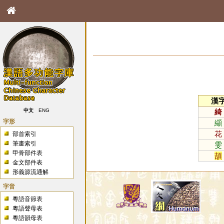
漢
綺
中文
ENG
字形
纈
花
部首索引
筆畫索引
雯
甲骨部件表
頡
金文部件表
形義源流通解
字音
粵語音節表
粵語聲母表
粵語韻母表