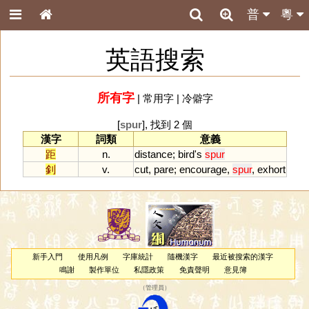
普
粵
英語搜索
所有字
|
常用字
|
冷僻字
[
spur
], 找到 2 個
漢字
詞類
意義
距
n.
distance
;
bird
'
s
spur
釗
v.
cut
,
pare
;
encourage
,
spur
,
exhort
新手入門
使用凡例
字庫統計
隨機漢字
最近被搜索的漢字
鳴謝
製作單位
私隱政策
免責聲明
意見簿
（
管理員
）