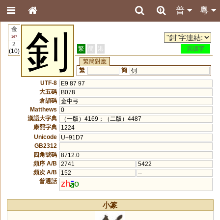
普
粵
金
釗
167
2
繁
簡
港
異讀字
(10)
繁簡對應
繁
簡
钊
UTF-8
E9 87 97
大五碼
B078
倉頡碼
金中弓
Matthews
0
漢語大字典
（一版）4169；（二版）4487
康熙字典
1224
Unicode
U+91D7
GB2312
四角號碼
8712.0
頻序 A/B
2741
5422
頻次 A/B
152
--
普通話
zh
o
小篆