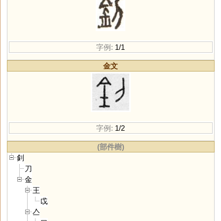
字例:
1/1
金文
字例:
1/2
(部件樹)
釗
刀
金
王
戉
亼