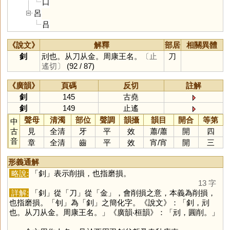
口
呂
吕
《說文》
解釋
部居
相關異體
釗
刓也。从刀从金。周康王名。
〔止
刀
遙切〕
(92 / 87)
《廣韻》
頁碼
反切
註解
釗
145
古堯
釗
149
止遙
聲母
清濁
部位
聲調
韻攝
韻目
開合
等第
中
古
見
全清
牙
平
效
蕭
/
蕭
開
四
音
章
全清
齒
平
效
宵
/
宵
開
三
形義通解
略說:
「
釗
」表示削損，也指磨損。
13 字
詳解:
「
釗
」從「
刀
」從「
金
」，會削損之意，本義為削損，
也指磨損。「
钊
」為「
釗
」之簡化字。《說文》：「釗，刓
也。从刀从金。周康王名。」《廣韻‧桓韻》：「刓，圓削。」