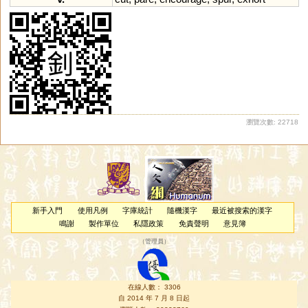
瀏覽次數: 22718
新手入門
使用凡例
字庫統計
隨機漢字
最近被搜索的漢字
鳴謝
製作單位
私隱政策
免責聲明
意見簿
（
管理員
）
在線人數： 3306
自 2014 年 7 月 8 日起