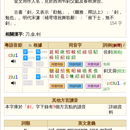
金文用作人名，見於西周弔釗父甗及春秋庚壺。
古書「
釗
」又表示「勸勉」，《爾雅．釋詁上》：「釗，
勉也」。明代宋濂〈補雩壇祝舞歌辭〉：「俯下士，無不
釗」。
154 字
相關漢字:
刀
,
金
,
钊
粵語音節
根據
同音字
詞例(
) /
&
解釋
備
超
昭
鍬
怊
幧
炤
繰
弨
駋
佐釗
黃
周
(襄助)
p25
p182
c
iu
1
橾
眧
鉊
鐰
鍣
李
何
p179
p179
HKLS
人文
勉勵
同聲同韻
同韻同調
同聲同調
朝
召
招
焦
昭
椒
礁
蕉
僬
釗文袋
黃
周
(招文袋
鷦
炤
鼂
𦩻
蟭
鍣
鉊
駋
妱
鐎
z
iu
1
李
何
p169
膲
燋
嫶
c
iu
1
HKLS
人文
「釗
」的
同聲同韻
同韻同調
同聲同調
讀字
其他方言讀音
本字庫於「
釗
」字下錄有
9
個方言點的讀音
詳細資
料
詞類
英文意義
v.
cut
,
pare
;
encourage
,
spur
,
exhort