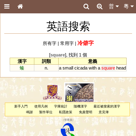
普
粵
英語搜索
冷僻字
所有字
|
常用字
|
[
square
], 找到 1 個
漢字
詞類
意義
螓
n.
a
small
cicada
with
a
square
head
新手入門
使用凡例
字庫統計
隨機漢字
最近被搜索的漢字
鳴謝
製作單位
私隱政策
免責聲明
意見簿
（
管理員
）