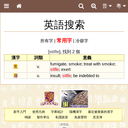
普
粵
英語搜索
常用字
所有字
|
|
冷僻字
[
stifle
], 找到 2 個
漢字
詞類
意義
fumigate
,
smoke
;
treat
with
smoke
;
熏
v.
stifle
;
exert
辱
v.
insult
;
stifle
;
be
indebted
to
新手入門
使用凡例
字庫統計
隨機漢字
最近被搜索的漢字
鳴謝
製作單位
私隱政策
免責聲明
意見簿
（
管理員
）