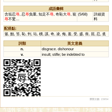
成語彙輯
含垢忍
辱
, 忍
辱
負重, 知足不
辱
, 奇恥大
辱
, 寵
(5/68)
詳細資
辱
不驚…
料
配搭點:
箠
,
黜
,
笞
,
恥
,
剉
,
玷
,
檟
,
謑
,
奇
,
凌
,
侮
,
羞
,
受
,
盛
,
喪
,
屈
,
忍
,
奊
詞類
英文意義
n.
disgrace
.
dishonour
v.
insult
;
stifle
;
be
indebted
to
瀏覽次數: 15854