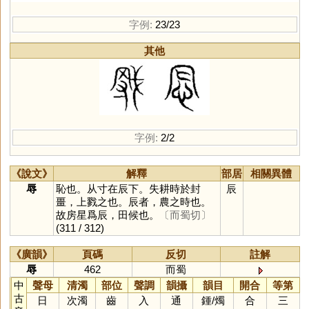
字例:
23/23
其他
字例:
2/2
《說文》
解釋
部居
相關異體
辱
恥也。从寸在辰下。失耕時於封
辰
畺，上戮之也。辰者，農之時也。
故房星爲辰，田候也。
〔而蜀切〕
(311 / 312)
《廣韻》
頁碼
反切
註解
辱
462
而蜀
中
聲母
清濁
部位
聲調
韻攝
韻目
開合
等第
古
日
次濁
齒
入
通
鍾
/
燭
合
三