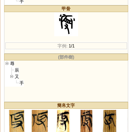
手
甲骨
字例:
1/1
(部件樹)
辱
辰
又
手
簡帛文字