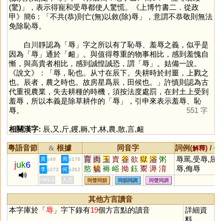
(驚)」，表示得寵和受辱都使人驚慌。《上博竹書二．從政
甲》簡6：「不共(恭)則亡(無)以敘(除)辱」，意謂不恭敬則無法
免除恥辱。
白川靜認為「
辱
」字之所以有了恥辱、羞辱之義，似乎是
因為「
辱
」通於「
衄
」。與值得尊重的物事相比，感到羞愧自
慚，與高貴者相比，感到誠惶誠恐，謂「
辱
」。姑備一說。
《說文》：「辱，恥也。从寸在辰下。失耕時於封畺，上戮之
也。辰者，農之時也。故房星爲辰，田候也。」許慎則認為古
代重視農業，失去耕種的時機，須按法度處罰，在封土上受到
羞辱，所以本義是除草耕作的「
辱
」，引申來表示羞辱、恥
辱。
551 字
相關漢字:
辰
,
又
,
斤
,
钁
,
耨
,
寸
,
林
,
農
,
散
,
言
,
衄
粵語音節
根據
同音字
詞例(
) /
&
解釋
備
育
肉
玉
賣
谷
欲
獄
浴
粥
辱罵,受辱,屈
黃
周
p49
p176
j
uk
6
慾
毓
褥
峪
拗
鈺
鬻
溽
淯
辱,侮辱
李
何
p273
p362
鵒
蓐
縟
宍
鳿
砡
袬
輍
蘛
HKLS
人文
同聲同韻
同韻同調
同聲同調
蒮
媷
儥
嗕
鋊
錥
鄏
堉
其他方言讀音
本字庫於「
辱
」字下錄有
19
個方言點的讀音
詳細資
料