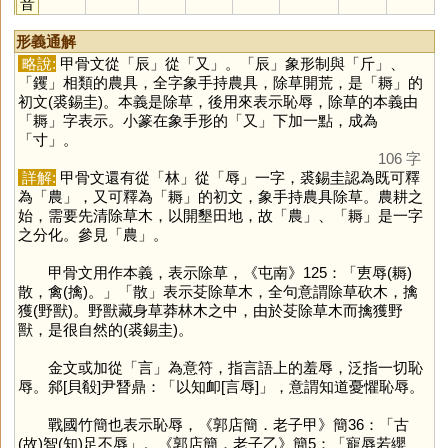
音
形義通解
略說:
甲骨文從「
辰
」從「
又
」。「
辰
」象形制與「
斤
」、
「
钁
」相類的農具，全字象手持農具，除草開荒，是「
耨
」的
初文(裘錫圭)。本義是除草，後用來表示恥辱，除草的本義由
「
耨
」字表示。小篆在象手形的「
又
」下加一點，成為
「
寸
」。
106 字
詳解:
甲骨文還有從「
林
」從「
辱
」一字，裘錫圭認為既可釋
為「
農
」，又可釋為「
耨
」的初文，象手持農具除草。農耕之
始，需要先清除草木，以開墾田地，故「
農
」、「
耨
」是一字
之分化。參見「
農
」。
甲骨文用作本義，表示除草，《屯南》125：「叀辱(耨)
散，禽(擒)。」「
散
」表示芟除草木，全句意謂除草砍木，擒
獲(野獸)。野獸藏身草莽林木之中，由於芟除草木而擒獲野
獸，是很自然的(裘錫圭)。
金文或加從「
言
」為意符，指言語上的羞辱，泛指一切恥
辱。䣄[貝殽]尹朁鼎：「以知卹[言辱]」，意謂知道憂懼恥辱。
戰國竹簡也表示恥辱，《郭店簡．老子甲》簡36：「古
(故)智(知)足不辱」。《郭店簡．老子乙》簡5：「寵辱若纓