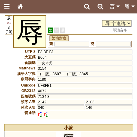
普
粵
辰
辱
161
3
繁
簡
港
單讀音字
(10)
繁簡對應
繁
簡
UTF-8
E8 BE B1
大五碼
B064
倉頡碼
一女木戈
Matthews
3154
漢語大字典
（一版）3607；（二版）3845
康熙字典
1180
Unicode
U+8FB1
GB2312
4072
四角號碼
7134.3
頻序 A/B
2142
2103
頻次 A/B
340
146
普通話
r
r
小篆