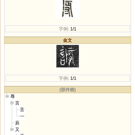
字例:
1/1
金文
字例:
1/1
(部件樹)
辱
言
舌
一
辰
又