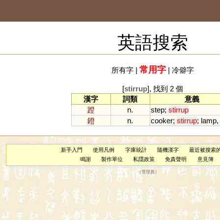
英語搜索
常用字
所有字
|
|
冷僻字
[
stirrup
], 找到 2 個
漢字
詞類
意義
蹬
n.
step
;
stirrup
鐙
n.
cooker
;
stirrup
;
lamp
新手入門
使用凡例
字庫統計
隨機漢字
最近被搜索
鳴謝
製作單位
私隱政策
免責聲明
意見簿
（
管理員
）