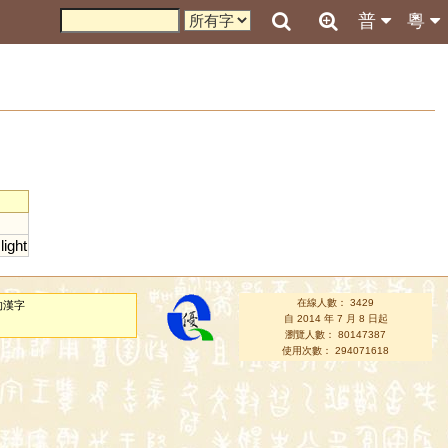
普
粵
,
light
在線人數： 3429
的漢字
自 2014 年 7 月 8 日起
瀏覽人數： 80147387
使用次數： 294071618