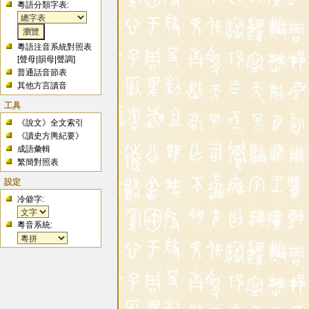
粵語分類字表:
粵語注音系統對照表
[
聲母
|
韻母
|
聲調
]
普通話音節表
其他方言讀音
工具
《說文》全文索引
《讀史方輿紀要》
成語彙輯
繁簡對照表
設定
冷僻字:
粵音系統: