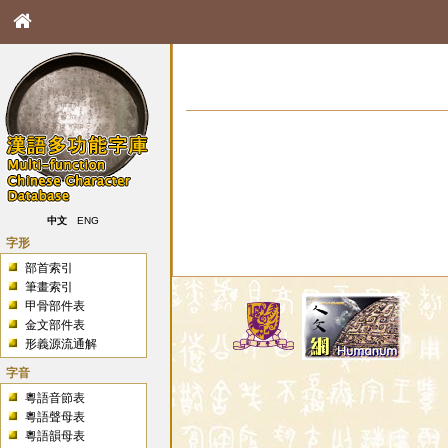
中文
ENG
字形
部首索引
筆畫索引
甲骨部件表
金文部件表
形義源流通解
字音
粵語音節表
粵語聲母表
粵語韻母表