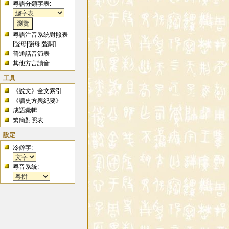
粵語分類字表:
粵語注音系統對照表
[
聲母
|
韻母
|
聲調
]
普通話音節表
其他方言讀音
工具
《說文》全文索引
《讀史方輿紀要》
成語彙輯
繁簡對照表
設定
冷僻字:
粵音系統: