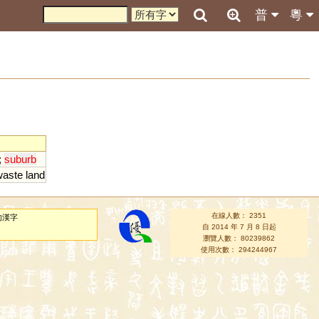
普
粵
;
suburb
waste
land
在線人數： 2351
的漢字
自 2014 年 7 月 8 日起
瀏覽人數： 80239862
使用次數： 294244967