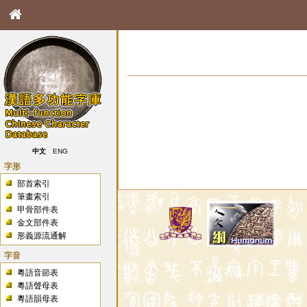
中文
ENG
字形
部首索引
筆畫索引
甲骨部件表
金文部件表
形義源流通解
字音
粵語音節表
粵語聲母表
粵語韻母表