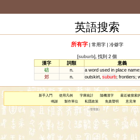
英語搜索
所有字
|
常用字
|
冷僻字
[
suburb
], 找到 2 個
漢字
詞類
意義
碚
n.
a
word
used
in
place
name
郊
n.
outskirt
,
suburb
;
frontiers
;
新手入門
使用凡例
字庫統計
隨機漢字
最近被搜索
鳴謝
製作單位
私隱政策
免責聲明
意見簿
（
管理員
）