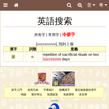
普
粵
英語搜索
冷僻字
所有字
|
常用字
|
[
successive
], 找到 1 個
漢字
詞類
意義
repetition
of
sacrificial
rituals
on
two
肜
n.
successive
days
新手入門
使用凡例
字庫統計
隨機漢字
最近被搜索的漢字
鳴謝
製作單位
私隱政策
免責聲明
意見簿
（
管理員
）