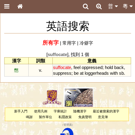
普
粵
英語搜索
所有字
|
常用字
|
冷僻字
[
suffocate
], 找到 1 個
漢字
詞類
意義
suffocate
,
feel
oppressed
;
hold
back
,
憋
v.
suppress
;
be
at
loggerheads
with
sb
.
新手入門
使用凡例
字庫統計
隨機漢字
最近被搜索的漢字
鳴謝
製作單位
私隱政策
免責聲明
意見簿
（
管理員
）