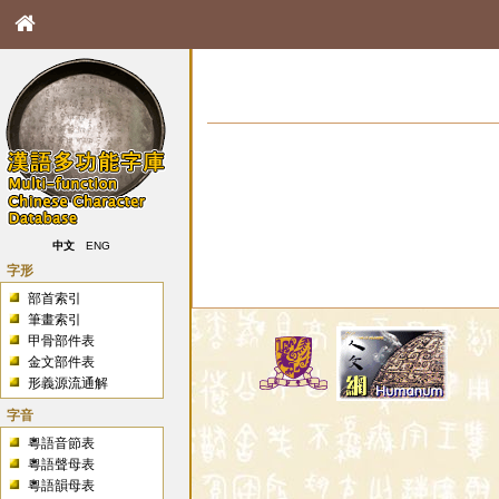
中文
ENG
字形
部首索引
筆畫索引
甲骨部件表
金文部件表
形義源流通解
字音
粵語音節表
粵語聲母表
粵語韻母表