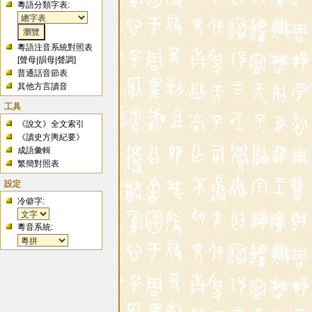
粵語分類字表:
粵語注音系統對照表
[
聲母
|
韻母
|
聲調
]
普通話音節表
其他方言讀音
工具
《說文》全文索引
《讀史方輿紀要》
成語彙輯
繁簡對照表
設定
冷僻字:
粵音系統: