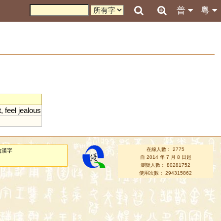
普
粵
t
,
feel
jealous
在線人數： 2775
的漢字
自 2014 年 7 月 8 日起
瀏覽人數： 80281752
使用次數： 294315862