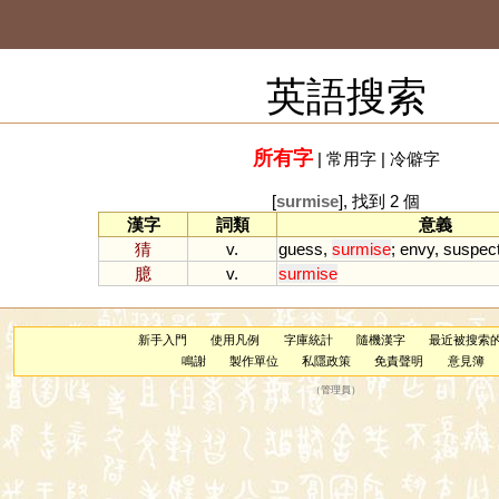
英語搜索
所有字
|
常用字
|
冷僻字
[
surmise
], 找到 2 個
漢字
詞類
意義
猜
v.
guess
,
surmise
;
envy
,
suspec
臆
v.
surmise
新手入門
使用凡例
字庫統計
隨機漢字
最近被搜索
鳴謝
製作單位
私隱政策
免責聲明
意見簿
（
管理員
）