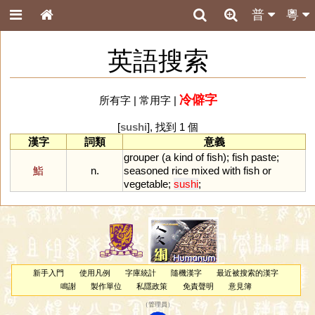
普
粵
英語搜索
冷僻字
所有字
|
常用字
|
[
sushi
], 找到 1 個
漢字
詞類
意義
grouper
(
a
kind
of
fish
);
fish
paste
;
鮨
n.
seasoned
rice
mixed
with
fish
or
vegetable
;
sushi
;
新手入門
使用凡例
字庫統計
隨機漢字
最近被搜索的漢字
鳴謝
製作單位
私隱政策
免責聲明
意見簿
（
管理員
）