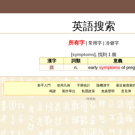
英語搜索
所有字
|
常用字
|
冷僻字
[
symptoms
], 找到 1 個
漢字
詞類
意義
腜
n.
early
symptoms
of
pre
新手入門
使用凡例
字庫統計
隨機漢字
最近被搜索
鳴謝
製作單位
私隱政策
免責聲明
意見簿
（
管理員
）