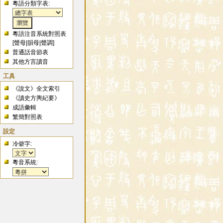
粵語分類字表:
粵語注音系統對照表
[
聲母
|
韻母
|
聲調
]
普通話音節表
其他方言讀音
工具
《說文》全文索引
《讀史方輿紀要》
成語彙輯
繁簡對照表
設定
冷僻字:
粵音系統: