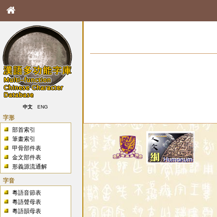
中文
ENG
字形
部首索引
筆畫索引
甲骨部件表
金文部件表
形義源流通解
字音
粵語音節表
粵語聲母表
粵語韻母表