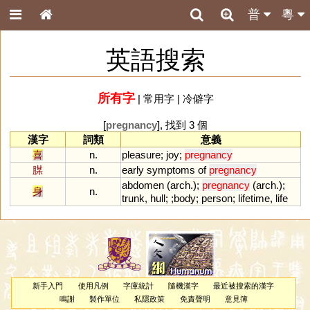
普
粵
英語搜索
所有字
|
常用字
|
冷僻字
[
pregnancy
], 找到 3 個
漢字
詞類
意義
喜
n.
pleasure
;
joy
;
pregnancy
腜
n.
early
symptoms
of
pregnancy
abdomen
(
arch
.);
pregnancy
(
arch
.);
身
n.
trunk
,
hull
; ;
body
;
person
;
lifetime
,
life
新手入門
使用凡例
字庫統計
隨機漢字
最近被搜索的漢字
鳴謝
製作單位
私隱政策
免責聲明
意見簿