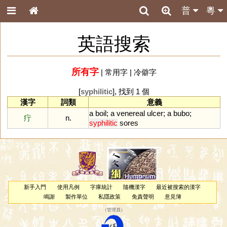
普
粵
英語搜索
所有字
|
常用字
|
冷僻字
[
syphilitic
], 找到 1 個
漢字
詞類
意義
a
boil
;
a
venereal
ulcer
;
a
bubo
;
疔
n.
syphilitic
sores
新手入門
使用凡例
字庫統計
隨機漢字
最近被搜索的漢字
鳴謝
製作單位
私隱政策
免責聲明
意見簿
（
管理員
）