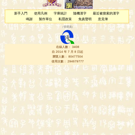
新手入門
使用凡例
字庫統計
隨機漢字
最近被搜索的漢字
鳴謝
製作單位
私隱政策
免責聲明
意見簿
（
管理員
）
在線人數： 3408
自 2014 年 7 月 8 日起
瀏覽人數： 80477504
使用次數： 294679777