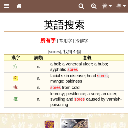
普
粵
英語搜索
所有字
|
常用字
|
冷僻字
[
sores
], 找到 4 個
漢字
詞類
意義
a
boil
;
a
venereal
ulcer
;
a
bubo
;
疔
n.
syphilitic
sores
facial
skin
disease
;
head
sores
;
疕
n.
mange
;
baldness
瘃
n.
sores
from
cold
leprosy
;
pestilence
;
a
sore
;
an
ulcer
;
癘
n.
swelling
and
sores
caused
by
varnish
-
poisoning