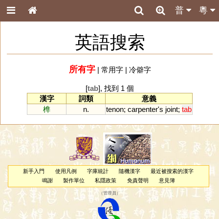
普
粵
英語搜索
所有字
|
常用字
|
冷僻字
[
tab
], 找到 1 個
漢字
詞類
意義
榫
n.
tenon
;
carpenter
'
s
joint
;
tab
新手入門
使用凡例
字庫統計
隨機漢字
最近被搜索的漢字
鳴謝
製作單位
私隱政策
免責聲明
意見簿
（
管理員
）