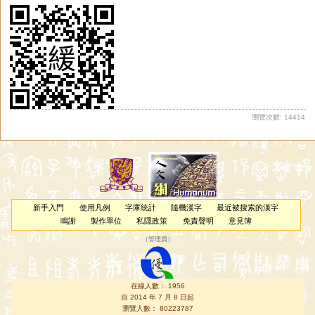
瀏覽次數: 14414
新手入門
使用凡例
字庫統計
隨機漢字
最近被搜索的漢字
鳴謝
製作單位
私隱政策
免責聲明
意見簿
（
管理員
）
在線人數： 1956
自 2014 年 7 月 8 日起
瀏覽人數： 80223787