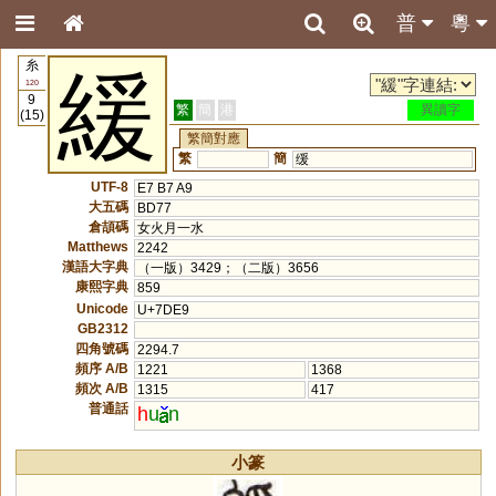
普
粵
糸
緩
120
9
繁
簡
港
異讀字
(15)
繁簡對應
繁
簡
缓
UTF-8
E7 B7 A9
大五碼
BD77
倉頡碼
女火月一水
Matthews
2242
漢語大字典
（一版）3429；（二版）3656
康熙字典
859
Unicode
U+7DE9
GB2312
四角號碼
2294.7
頻序 A/B
1221
1368
頻次 A/B
1315
417
普通話
h
u
n
小篆