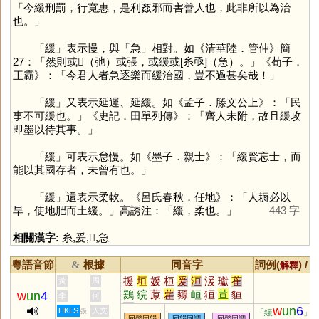
「今緩刑罰，行寬惠，是利姦邪而害善人也，此非所以為治
也。」
「
緩
」表示慢，與「
急
」相對。如《清華陸．管仲》簡
27：「然則或𢼊（弛）或張，或緩或[糸亟]（急）。」《荀子．
王霸》：「今君人者急逐樂而緩治國，豈不過甚矣哉！」
「
緩
」又表示延遲、延緩。如《孟子．滕文公上》：「民
事不可緩也。」《史記．田單列傳》：「齊人未附，故且緩攻
即墨以待其事。」
「
緩
」可表示怠慢。如《墨子．親士》：「緩賢忘士，而
能以其國存者，未曾有也。」
「
緩
」還表示柔軟。《呂氏春秋．任地》：「人耨必以
旱，使地肥而土緩。」高誘注：「緩，柔也。」
443 字
相關漢字:
糸
,
爰
,
𦅻
,
急
粵語音節
根據
同音字
詞例(
) /
&
解釋
援
垣
媛
桓
爰
洹
湲
瓛
萑
黃
周
鶢
綄
蒝
雚
豲
峘
狟
荁
貆
w
un
4
李
何
雈
獂
羦
w
un
6
HKLS
人文
張
「緩
」
同聲同韻
同韻同調
同聲同調