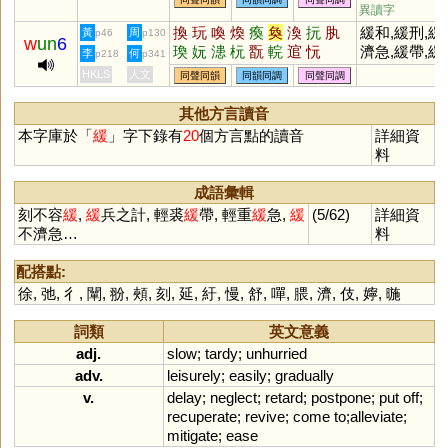
異讀字
換
玩
喚
煥
瘓
奐
渙
抏
肒
緩和,緩刑,緩
黃
周
p46
p130
w
un
6
瑍
妧
漶
杬
翫
輐
逭
忨
濟急,緩帶,緩
李
何
p218
p341
禍,緩慢,緩衝,
HKLS
人文
同聲同韻
同韻同調
同聲同調
緩頰,緩兵之計
緩步代車,緩
其他方言讀音
縵舞
本字庫於「
緩
」字下錄有
20
個方言點的讀音
詳細資
料
成語彙輯
刻不容
緩
,
緩
兵之計, 輕裘
緩
帶, 輕重
緩
急,
緩
(5/62)
詳細資
不濟急…
料
配搭點:
徐
,
弛
,
彳
,
闡
,
翂
,
頰
,
刻
,
延
,
紆
,
慢
,
舒
,
嘽
,
腲
,
濟
,
伎
,
嬣
,
暆
詞類
英文意義
adj.
slow
;
tardy
;
unhurried
adv.
leisurely
;
easily
;
gradually
v.
delay
;
neglect
;
retard
;
postpone
;
put
off
;
recuperate
;
revive
;
come
to
;
alleviate
;
mitigate
;
ease