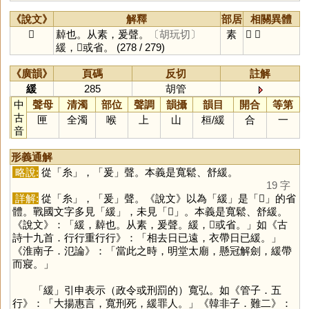
《說文》
解釋
部居
相關異體
𦅻
繛也。从素，爰聲。
〔胡玩切〕
素
𦇻
緩
緩，𦅻或省。
(278 / 279)
《廣韻》
頁碼
反切
註解
緩
285
胡管
中
聲母
清濁
部位
聲調
韻攝
韻目
開合
等第
古
匣
全濁
喉
上
山
桓
/
緩
合
一
音
形義通解
略說:
從「
糸
」，「
爰
」聲。本義是寬鬆、舒緩。
19 字
詳解:
從「
糸
」，「
爰
」聲。《說文》以為「
緩
」是「
𦅻
」的省
體。戰國文字多見「
緩
」，未見「
𦅻
」。本義是寬鬆、舒緩。
《說文》：「緩，繛也。从素，爰聲。緩，𦅻或省。」如《古
詩十九首．行行重行行》：「相去日已遠，衣帶日已緩。」
《淮南子．氾論》：「當此之時，明堂太廟，懸冠解劍，緩帶
而寢。」
「
緩
」引申表示（政令或刑罰的）寬弘。如《管子．五
行》：「大揚惠言，寬刑死，緩罪人。」《韓非子．難二》：