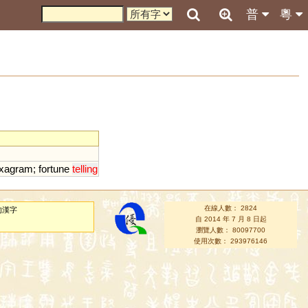
普
粵
xagram
;
fortune
telling
在線人數： 2824
的漢字
自 2014 年 7 月 8 日起
瀏覽人數： 80097700
使用次數： 293976146