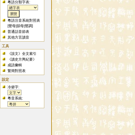
粵語分類字表:
粵語注音系統對照表
[
聲母
|
韻母
|
聲調
]
普通話音節表
其他方言讀音
工具
《說文》全文索引
《讀史方輿紀要》
成語彙輯
繁簡對照表
設定
冷僻字:
粵音系統: