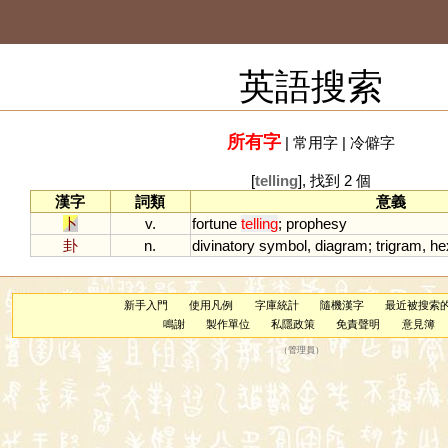
英語搜索
所有字
|
常用字
|
冷僻字
[
telling
], 找到 2 個
漢字
詞類
意義
卜
v.
fortune
telling
;
prophesy
卦
n.
divinatory
symbol
,
diagram
;
trigram
,
he
新手入門
使用凡例
字庫統計
隨機漢字
最近被搜索
鳴謝
製作單位
私隱政策
免責聲明
意見簿
（
管理員
）