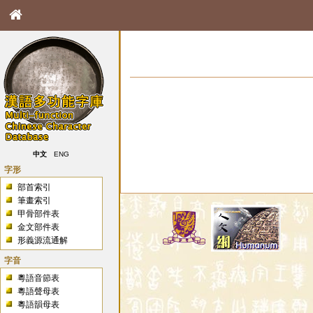
中文
ENG
字形
部首索引
筆畫索引
甲骨部件表
金文部件表
形義源流通解
字音
粵語音節表
粵語聲母表
粵語韻母表