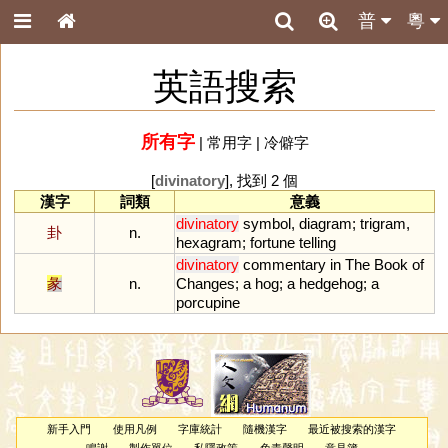
普
粵
英語搜索
所有字
|
常用字
|
冷僻字
[
divinatory
], 找到 2 個
漢字
詞類
意義
divinatory
symbol
,
diagram
;
trigram
,
卦
n.
hexagram
;
fortune
telling
divinatory
commentary
in
The
Book
of
彖
n.
Changes
;
a
hog
;
a
hedgehog
;
a
porcupine
新手入門
使用凡例
字庫統計
隨機漢字
最近被搜索的漢字