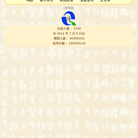
鳴謝
製作單位
私隱政策
免責聲明
意見簿
（
管理員
）
在線人數： 2792
自 2014 年 7 月 8 日起
瀏覽人數： 80356191
使用次數： 294450116