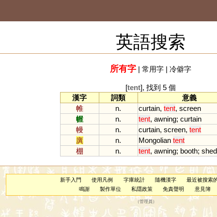
英語搜索
所有字
|
常用字
|
冷僻字
[
tent
], 找到 5 個
漢字
詞類
意義
帷
n.
curtain
,
tent
,
screen
幄
n.
tent
,
awning
;
curtain
幔
n.
curtain
,
screen
,
tent
廙
n.
Mongolian
tent
棚
n.
tent
,
awning
;
booth
;
shed
新手入門
使用凡例
字庫統計
隨機漢字
最近被搜索
鳴謝
製作單位
私隱政策
免責聲明
意見簿
（
管理員
）