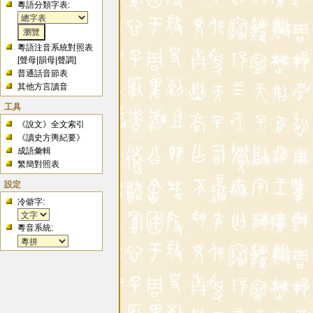
粵語分類字表:
粵語注音系統對照表
[
聲母
|
韻母
|
聲調
]
普通話音節表
其他方言讀音
工具
《說文》全文索引
《讀史方輿紀要》
成語彙輯
繁簡對照表
設定
冷僻字:
粵音系統: