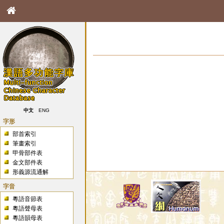
中文
ENG
字形
部首索引
筆畫索引
甲骨部件表
金文部件表
形義源流通解
字音
粵語音節表
粵語聲母表
粵語韻母表