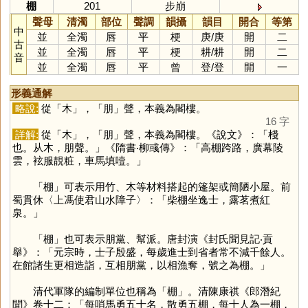
棚
201
步崩
聲母
清濁
部位
聲調
韻攝
韻目
開合
等第
中
並
全濁
唇
平
梗
庚
/
庚
開
二
古
並
全濁
唇
平
梗
耕
/
耕
開
二
音
並
全濁
唇
平
曾
登
/
登
開
一
形義通解
略說:
從「
木
」，「
朋
」聲，本義為閣樓。
16 字
詳解:
從「
木
」，「
朋
」聲，本義為閣樓。《說文》：「棧
也。从木，朋聲。」《隋書‧柳彧傳》：「高棚跨路，廣幕陵
雲，袨服靚粧，車馬填噎。」
「
棚
」可表示用竹、木等材料搭起的篷架或簡陋小屋。前
蜀貫休〈上馮使君山水障子〉：「柴棚坐逸士，露茗煮紅
泉。」
「
棚
」也可表示朋黨、幫派。唐封演《封氏聞見記‧貢
舉》：「元宗時，士子殷盛，每歲進士到省者常不減千餘人。
在館諸生更相造詣，互相朋黨，以相漁奪，號之為棚。」
清代軍隊的編制單位也稱為「
棚
」。清陳康祺《郎潛紀
聞》卷十二：「每哨馬勇五十名，散勇五棚，每十人為一棚，