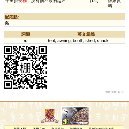
千里搭長
棚
，沒有個不散的筵席
(1/1)
詳細資
料
配搭點:
蔭
詞類
英文意義
n.
tent
,
awning
;
booth
;
shed
,
shack
瀏覽次數: 6891