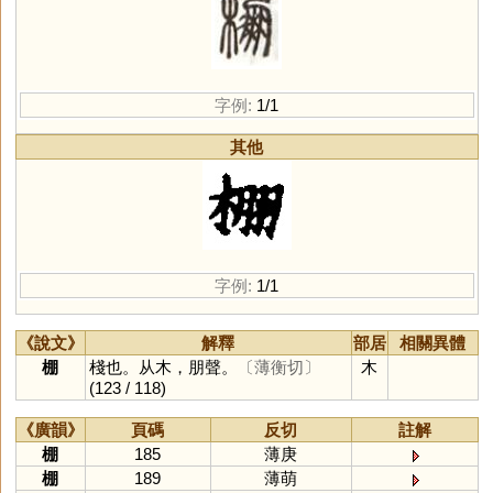
字例:
1/1
其他
字例:
1/1
《說文》
解釋
部居
相關異體
棚
棧也。从木，朋聲。
〔薄衡切〕
木
(123 / 118)
《廣韻》
頁碼
反切
註解
棚
185
薄庚
棚
189
薄萌