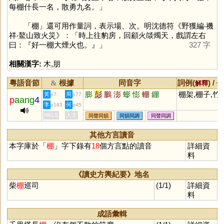
每棚什長一名，散勇九名。」
「
棚
」還可用作量詞，表示場、次。明沈德符《野獲編‧禨
祥‧鰲山致火災》：「時上往豹房，回顧火燄燭天，戲謂左右
曰：『好一棚大煙火也。』」
327 字
相關漢字:
木
,
朋
粵語音節
根據
同音字
詞例(
) /
&
解釋
備
膨
彭
鵬
澎
蟛
憉
輣
錋
棚架,棚子,竹
黃
周
p7
p77
p
aang
4
李
何
p183
p45
HKLS
人文
同聲同韻
同韻同調
同聲同調
其他方言讀音
本字庫於「
棚
」字下錄有
18
個方言點的讀音
詳細資
料
《讀史方輿紀要》地名
柴
棚
巡司
(1/1)
詳細資
料
成語彙輯