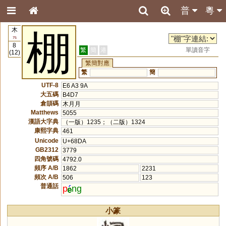
普
粵
木
棚
75
8
繁
簡
港
單讀音字
(12)
繁簡對應
繁
簡
UTF-8
E6 A3 9A
大五碼
B4D7
倉頡碼
木月月
Matthews
5055
漢語大字典
（一版）1235；（二版）1324
康熙字典
461
Unicode
U+68DA
GB2312
3779
四角號碼
4792.0
頻序 A/B
1862
2231
頻次 A/B
506
123
普通話
p
ng
小篆