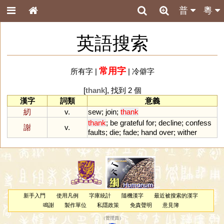
普
粵
英語搜索
常用字
所有字
|
|
冷僻字
[
thank
], 找到 2 個
漢字
詞類
意義
紉
v.
sew
;
join
;
thank
thank
;
be
grateful
for
;
decline
;
confess
謝
v.
faults
;
die
;
fade
;
hand
over
;
wither
新手入門
使用凡例
字庫統計
隨機漢字
最近被搜索的漢字
鳴謝
製作單位
私隱政策
免責聲明
意見簿
（
管理員
）