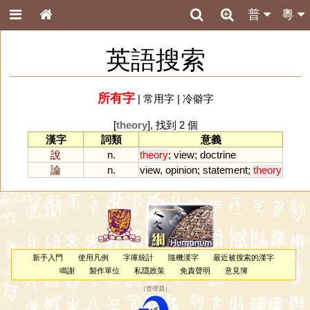
普
粵
英語搜索
所有字
|
常用字
|
冷僻字
[
theory
], 找到 2 個
漢字
詞類
意義
說
n.
theory
;
view
;
doctrine
論
n.
view
,
opinion
;
statement
;
theory
新手入門
使用凡例
字庫統計
隨機漢字
最近被搜索的漢字
鳴謝
製作單位
私隱政策
免責聲明
意見簿
（
管理員
）